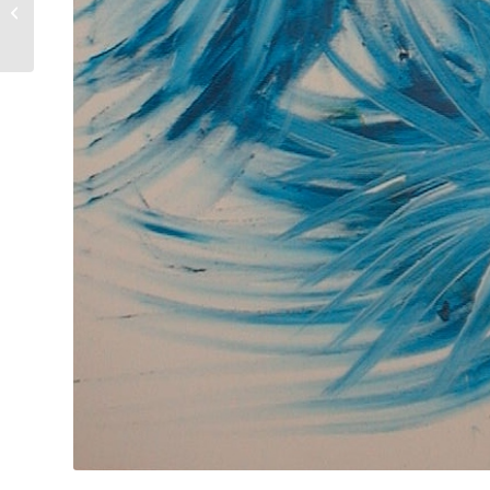
einbildest, etwas nicht
zu können, solange
ist es Dir unmöglich...