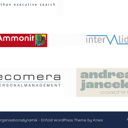
Organisationsdynamik -
Enfold WordPress Theme by Kriesi