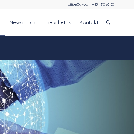
office@gwo.at | +43 1 310 65 80
r
Newsroom
Theaithetos
Kontakt