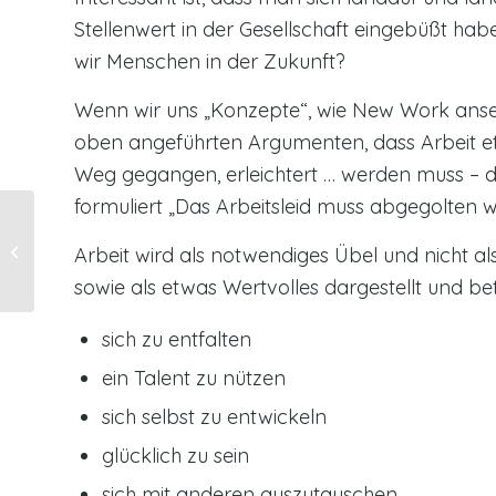
Stellenwert in der Gesellschaft eingebüßt habe
wir Menschen in der Zukunft?
Wenn wir uns „Konzepte“, wie New Work anse
oben angeführten Argumenten, dass Arbeit etw
Weg gegangen, erleichtert … werden muss – die
formuliert „Das Arbeitsleid muss abgegolten 
Zielgenaue
Weiterentwicklung
Arbeit wird als notwendiges Übel und nicht als
durch Erkennen der
sowie als etwas Wertvolles dargestellt und betr
Kompetenzen /
Stärken-Verb...
sich zu entfalten
ein Talent zu nützen
sich selbst zu entwickeln
glücklich zu sein
sich mit anderen auszutauschen