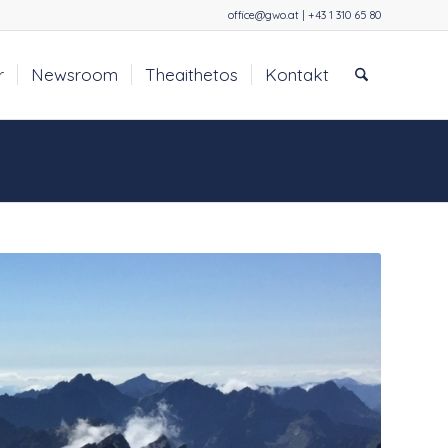
office@gwo.at | +43 1 310 65 80
r
Newsroom
Theaithetos
Kontakt