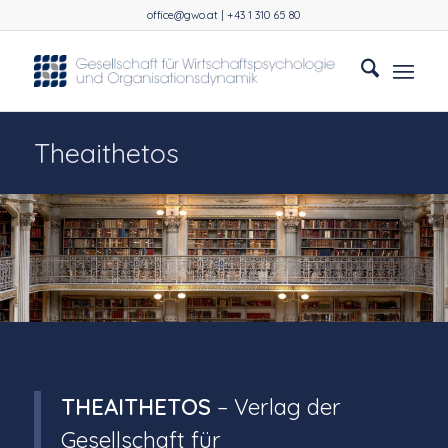
office@gwo.at | +43 1 310 65 80
Theaithetos
THEAITHETOS
– Verlag der
Gesellschaft für