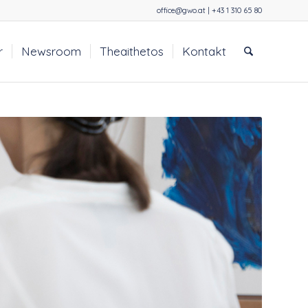
office@gwo.at | +43 1 310 65 80
r
Newsroom
Theaithetos
Kontakt