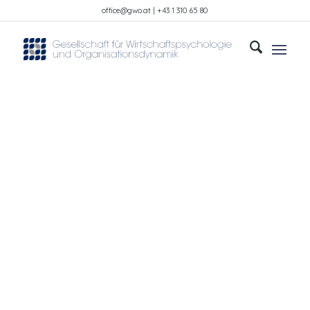
office@gwo.at | +43 1 310 65 80
Portfolio
Example
This is an example of a portfolio entry.
As with pages, you can build any layout
you like